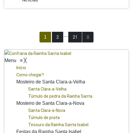
Notícias
Paginação
…
1
2
21
Dos
Menu
≡
╳
Conteúdos
Início
Como chegar?
Mosteiro de Santa Clara-a-Velha
Santa Clara-a-Velha
Túmulo de pedra da Rainha Santa
Mosteiro de Santa Clara-a-Nova
Santa Clara-a-Nova
Túmulo de prata
Tesouro da Rainha Santa Isabel
Festas da Rainha Santa Isabel