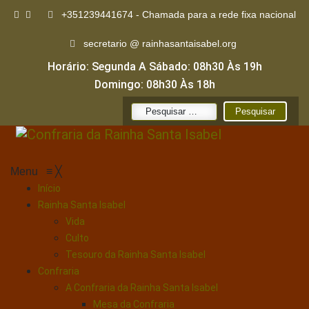
+351239441674 - Chamada para a rede fixa nacional
secretario @ rainhasantaisabel.org
Horário: Segunda A Sábado: 08h30 Às 19h
Domingo: 08h30 Às 18h
Pesquisar
por:
Menu
≡
╳
Início
Rainha Santa Isabel
Vida
Culto
Tesouro da Rainha Santa Isabel
Confraria
A Confraria da Rainha Santa Isabel
Mesa da Confraria