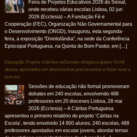
Feira de Projetos Educativos 2026 do Seixal,
onde recebeu várias escolas Lisboa, 02 jun
2026 (Ecclesia) – A Fundação Fé e
Cooperação (FEC), Organização Não Governamental para
o Desenvolvimento (ONGD), inaugurou, esta segunda-
feira, a exposição “Direitolândia”, na sede da Conferência
Episcopal Portuguesa, na Quinta do Bom Pastor, em […]
Educação: Projeto «Cáritas na Escola» chegou a quase 15 mil
alunos, apostados em desconstruir preconceitos e fazer ouvir a
sua voz
Sessões de educação não formal promoveram
debates em 240 escolas, envolvendo 488
professores em 20 dioceses Lisboa, 28 mai
2026 (Ecclesia) – A Cáritas Portuguesa
apresentou o primeiro relatório do projeto ‘Cáritas na
Escola’, tendo envolvido 14 800 alunos, 240 escolas, 488
professores apostados em escutar jovens, abordar temas