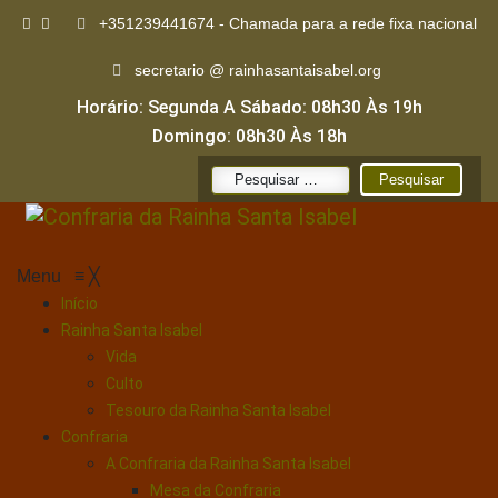
+351239441674 - Chamada para a rede fixa nacional
secretario @ rainhasantaisabel.org
Horário: Segunda A Sábado: 08h30 Às 19h
Domingo: 08h30 Às 18h
Pesquisar
por:
Menu
≡
╳
Início
Rainha Santa Isabel
Vida
Culto
Tesouro da Rainha Santa Isabel
Confraria
A Confraria da Rainha Santa Isabel
Mesa da Confraria