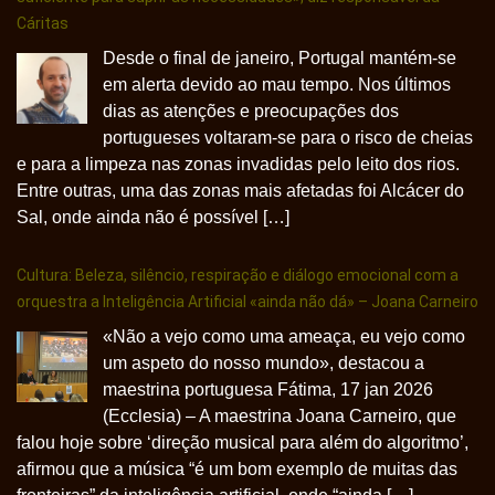
Cáritas
Desde o final de janeiro, Portugal mantém-se
em alerta devido ao mau tempo. Nos últimos
dias as atenções e preocupações dos
portugueses voltaram-se para o risco de cheias
e para a limpeza nas zonas invadidas pelo leito dos rios.
Entre outras, uma das zonas mais afetadas foi Alcácer do
Sal, onde ainda não é possível […]
Cultura: Beleza, silêncio, respiração e diálogo emocional com a
orquestra a Inteligência Artificial «ainda não dá» – Joana Carneiro
«Não a vejo como uma ameaça, eu vejo como
um aspeto do nosso mundo», destacou a
maestrina portuguesa Fátima, 17 jan 2026
(Ecclesia) – A maestrina Joana Carneiro, que
falou hoje sobre ‘direção musical para além do algoritmo’,
afirmou que a música “é um bom exemplo de muitas das