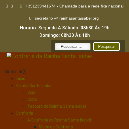
+351239441674 - Chamada para a rede fixa nacional
secretario @ rainhasantaisabel.org
Horário: Segunda A Sábado: 08h30 Às 19h
Domingo: 08h30 Às 18h
Pesquisar
por:
Menu
≡
╳
Início
Rainha Santa Isabel
Vida
Culto
Tesouro da Rainha Santa Isabel
Confraria
A Confraria da Rainha Santa Isabel
Mesa da Confraria