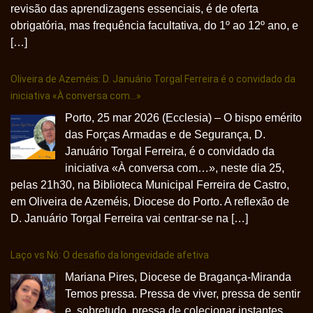
revisão das aprendizagens essenciais, é de oferta
obrigatória, mas frequência facultativa, do 1º ao 12º ano, e
[…]
Oliveira de Azeméis: D. Januário Torgal Ferreira é o convidado da
iniciativa «À conversa com…»
Porto, 25 mar 2026 (Ecclesia) – O bispo emérito
das Forças Armadas e de Segurança, D.
Januário Torgal Ferreira, é o convidado da
iniciativa «À conversa com…», neste dia 25,
pelas 21h30, na Biblioteca Municipal Ferreira de Castro,
em Oliveira de Azeméis, Diocese do Porto. A reflexão de
D. Januário Torgal Ferreira vai centrar-se na […]
Laço vs Nó: O desafio da longevidade afetiva
Mariana Pires, Diocese de Bragança-Miranda
Temos pressa. Pressa de viver, pressa de sentir
e, sobretudo, pressa de colecionar instantes