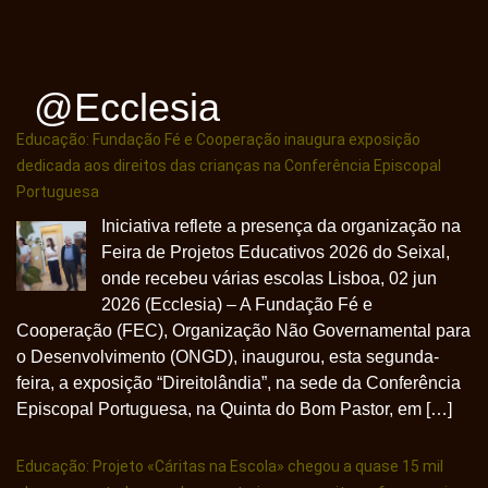
@ecclesia
Educação: Fundação Fé e Cooperação inaugura exposição
dedicada aos direitos das crianças na Conferência Episcopal
Portuguesa
Iniciativa reflete a presença da organização na
Feira de Projetos Educativos 2026 do Seixal,
onde recebeu várias escolas Lisboa, 02 jun
2026 (Ecclesia) – A Fundação Fé e
Cooperação (FEC), Organização Não Governamental para
o Desenvolvimento (ONGD), inaugurou, esta segunda-
feira, a exposição “Direitolândia”, na sede da Conferência
Episcopal Portuguesa, na Quinta do Bom Pastor, em […]
Educação: Projeto «Cáritas na Escola» chegou a quase 15 mil