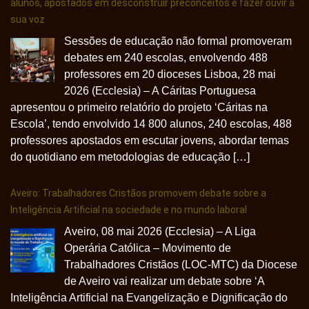
alunos, apostados em desconstruir preconceitos e fazer ouvir a
sua voz
Sessões de educação não formal promoveram
debates em 240 escolas, envolvendo 488
professores em 20 dioceses Lisboa, 28 mai
2026 (Ecclesia) – A Cáritas Portuguesa
apresentou o primeiro relatório do projeto ‘Cáritas na
Escola’, tendo envolvido 14 800 alunos, 240 escolas, 488
professores apostados em escutar jovens, abordar temas
do quotidiano em metodologias de educação […]
Aveiro: Trabalhadores Cristãos promovem debate sobre a
Inteligência Artificial na sociedade e no mundo laboral
Aveiro, 08 mai 2026 (Ecclesia) – A Liga
Operária Católica – Movimento de
Trabalhadores Cristãos (LOC-MTC) da Diocese
de Aveiro vai realizar um debate sobre ‘A
Inteligência Artificial na Evangelização e Dignificação do