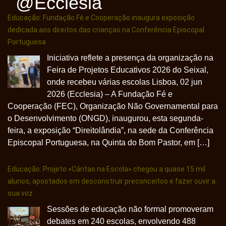
@ecclesia
Educação: Fundação Fé e Cooperação inaugura exposição
dedicada aos direitos das crianças na Conferência Episcopal
Portuguesa
Iniciativa reflete a presença da organização na
Feira de Projetos Educativos 2026 do Seixal,
onde recebeu várias escolas Lisboa, 02 jun
2026 (Ecclesia) – A Fundação Fé e
Cooperação (FEC), Organização Não Governamental para
o Desenvolvimento (ONGD), inaugurou, esta segunda-
feira, a exposição “Direitolândia”, na sede da Conferência
Episcopal Portuguesa, na Quinta do Bom Pastor, em […]
Educação: Projeto «Cáritas na Escola» chegou a quase 15 mil
alunos, apostados em desconstruir preconceitos e fazer ouvir a
sua voz
Sessões de educação não formal promoveram
debates em 240 escolas, envolvendo 488