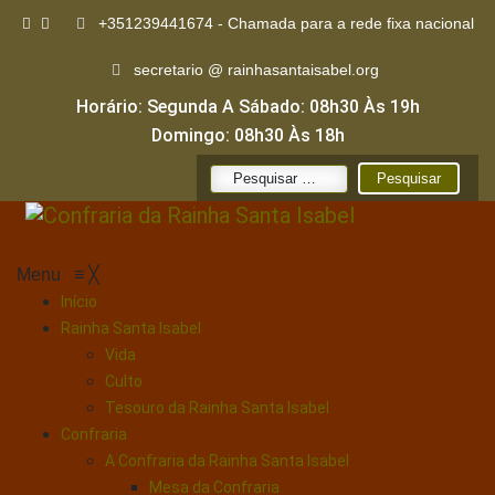
+351239441674 - Chamada para a rede fixa nacional
secretario @ rainhasantaisabel.org
Horário: Segunda A Sábado: 08h30 Às 19h
Domingo: 08h30 Às 18h
Pesquisar
por:
Menu
≡
╳
Início
Rainha Santa Isabel
Vida
Culto
Tesouro da Rainha Santa Isabel
Confraria
A Confraria da Rainha Santa Isabel
Mesa da Confraria