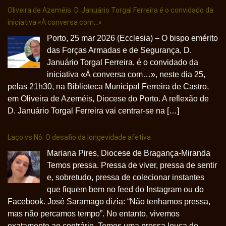
Oliveira de Azeméis: D. Januário Torgal Ferreira é o convidado da
iniciativa «À conversa com…»
Porto, 25 mar 2026 (Ecclesia) – O bispo emérito
das Forças Armadas e de Segurança, D.
Januário Torgal Ferreira, é o convidado da
iniciativa «À conversa com…», neste dia 25,
pelas 21h30, na Biblioteca Municipal Ferreira de Castro,
em Oliveira de Azeméis, Diocese do Porto. A reflexão de
D. Januário Torgal Ferreira vai centrar-se na […]
Laço vs Nó: O desafio da longevidade afetiva
Mariana Pires, Diocese de Bragança-Miranda
Temos pressa. Pressa de viver, pressa de sentir
e, sobretudo, pressa de colecionar instantes
que fiquem bem no feed do Instagram ou do
Facebook. José Saramago dizia: “Não tenhamos pressa,
mas não percamos tempo”. No entanto, vivemos
exatamente ao contrário. Temos uma pressa louca de