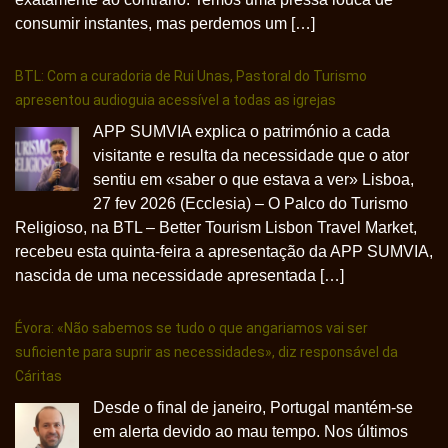
consumir instantes, mas perdemos um […]
BTL: Com a curadoria de Rui Unas, Pastoral do Turismo
apresentou audioguia acessível a todas as igrejas
APP SUMVIA explica o património a cada
visitante e resulta da necessidade que o ator
sentiu em «saber o que estava a ver» Lisboa,
27 fev 2026 (Ecclesia) – O Palco do Turismo
Religioso, na BTL – Better Tourism Lisbon Travel Market,
recebeu esta quinta-feira a apresentação da APP SUMVIA,
nascida de uma necessidade apresentada […]
Évora: «Não sabemos se tudo o que angariamos vai ser
suficiente para suprir as necessidades», diz responsável da
Cáritas
Desde o final de janeiro, Portugal mantém-se
em alerta devido ao mau tempo. Nos últimos