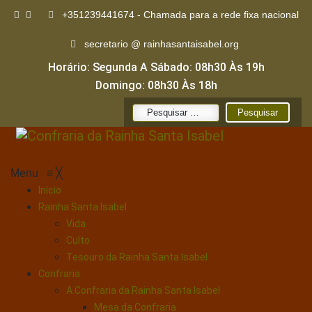
+351239441674 - Chamada para a rede fixa nacional
secretario @ rainhasantaisabel.org
Horário: Segunda A Sábado: 08h30 Às 19h
Domingo: 08h30 Às 18h
Pesquisar
por:
Menu
≡
╳
Início
Rainha Santa Isabel
Vida
Culto
Tesouro da Rainha Santa Isabel
Confraria
A Confraria da Rainha Santa Isabel
Mesa da Confraria