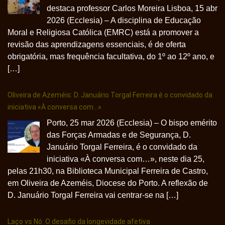
destaca professor Carlos Moreira Lisboa, 15 abr
2026 (Ecclesia) – A disciplina de Educação
Moral e Religiosa Católica (EMRC) está a promover a
revisão das aprendizagens essenciais, é de oferta
obrigatória, mas frequência facultativa, do 1º ao 12º ano, e
[…]
Oliveira de Azeméis: D. Januário Torgal Ferreira é o convidado da
iniciativa «À conversa com…»
Porto, 25 mar 2026 (Ecclesia) – O bispo emérito
das Forças Armadas e de Segurança, D.
Januário Torgal Ferreira, é o convidado da
iniciativa «À conversa com…», neste dia 25,
pelas 21h30, na Biblioteca Municipal Ferreira de Castro,
em Oliveira de Azeméis, Diocese do Porto. A reflexão de
D. Januário Torgal Ferreira vai centrar-se na […]
Laço vs Nó: O desafio da longevidade afetiva