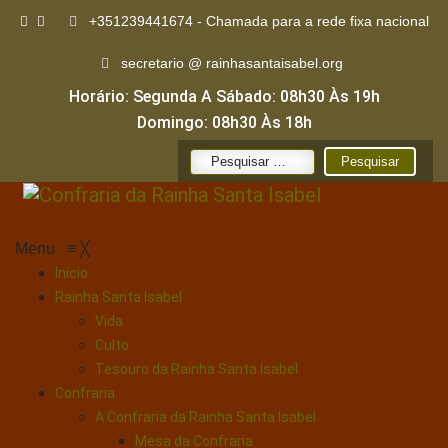
+351239441674 - Chamada para a rede fixa nacional
secretario @ rainhasantaisabel.org
Horário: Segunda A Sábado: 08h30 Às 19h
Domingo: 08h30 Às 18h
Pesquisar
por:
Menu
≡
╳
Início
Rainha Santa Isabel
Vida
Culto
Tesouro da Rainha Santa Isabel
Confraria
A Confraria da Rainha Santa Isabel
Mesa da Confraria