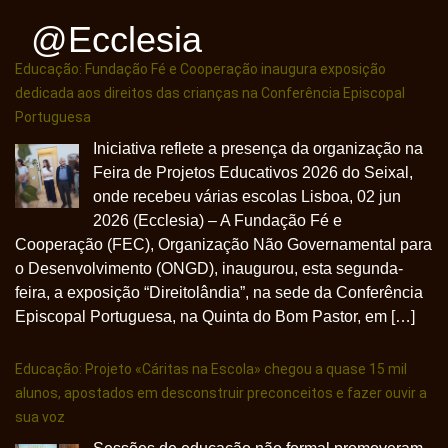
@ecclesia
Educação: Fundação Fé e Cooperação inaugura exposição
dedicada aos direitos das crianças na Conferência Episcopal
Portuguesa
Iniciativa reflete a presença da organização na
Feira de Projetos Educativos 2026 do Seixal,
onde recebeu várias escolas Lisboa, 02 jun
2026 (Ecclesia) – A Fundação Fé e
Cooperação (FEC), Organização Não Governamental para
o Desenvolvimento (ONGD), inaugurou, esta segunda-
feira, a exposição “Direitolândia”, na sede da Conferência
Episcopal Portuguesa, na Quinta do Bom Pastor, em […]
Educação: Projeto «Cáritas na Escola» chegou a quase 15 mil
alunos, apostados em desconstruir preconceitos e fazer ouvir a
sua voz