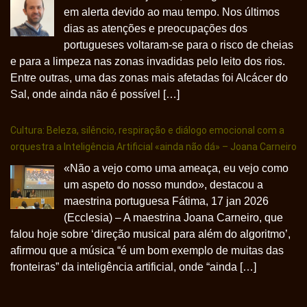
em alerta devido ao mau tempo. Nos últimos
dias as atenções e preocupações dos
portugueses voltaram-se para o risco de cheias
e para a limpeza nas zonas invadidas pelo leito dos rios.
Entre outras, uma das zonas mais afetadas foi Alcácer do
Sal, onde ainda não é possível […]
Cultura: Beleza, silêncio, respiração e diálogo emocional com a
orquestra a Inteligência Artificial «ainda não dá» – Joana Carneiro
«Não a vejo como uma ameaça, eu vejo como
um aspeto do nosso mundo», destacou a
maestrina portuguesa Fátima, 17 jan 2026
(Ecclesia) – A maestrina Joana Carneiro, que
falou hoje sobre ‘direção musical para além do algoritmo’,
afirmou que a música “é um bom exemplo de muitas das
fronteiras” da inteligência artificial, onde “ainda […]