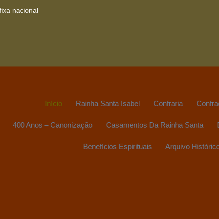
ixa nacional
Início
Rainha Santa Isabel
Confraria
Confra
400 Anos – Canonização
Casamentos Da Rainha Santa
Benefícios Espirituais
Arquivo Históric