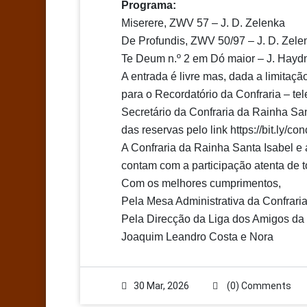
Programa:
Miserere, ZWV 57 – J. D. Zelenka
De Profundis, ZWV 50/97 – J. D. Zele
Te Deum n.º 2 em Dó maior – J. Hayd
A entrada é livre mas, dada a limitaçã
para o Recordatório da Confraria – te
Secretário da Confraria da Rainha San
das reservas pelo link https://bit.ly/c
A Confraria da Rainha Santa Isabel e
contam com a participação atenta de t
Com os melhores cumprimentos,
Pela Mesa Administrativa da Confrari
Pela Direcção da Liga dos Amigos da 
Joaquim Leandro Costa e Nora
30 Mar, 2026
(0) Comments