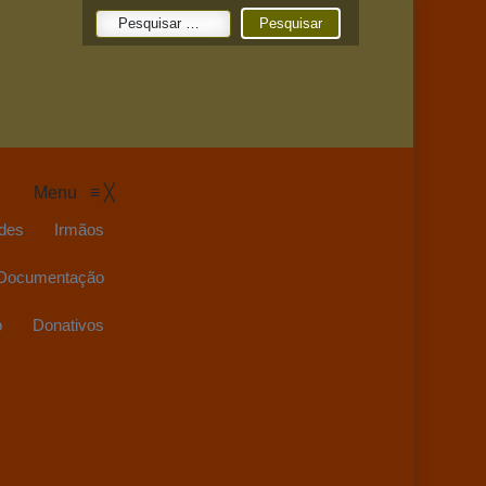
Pesquisar
por:
Menu
≡
╳
des
Irmãos
Documentação
o
Donativos