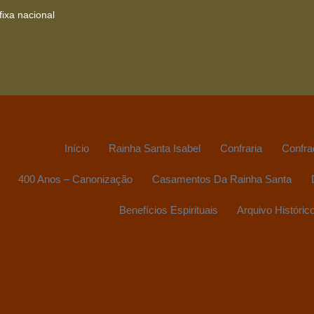
ixa nacional
Início
Rainha Santa Isabel
Confraria
Confra
400 Anos – Canonização
Casamentos Da Rainha Santa
Benefícios Espirituais
Arquivo Históric