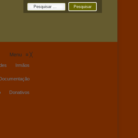
Pesquisar
por:
Menu
≡
╳
des
Irmãos
Documentação
o
Donativos