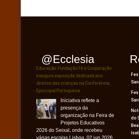
@ecclesia
R
Educação: Fundação Fé e Cooperação
Fes
inaugura exposição dedicada aos
San
direitos das crianças na Conferência
Episcopal Portuguesa
Fes
San
Iniciativa reflete a
presença da
Not
organização na Feira de
do 
Projetos Educativos
Bea
2026 do Seixal, onde recebeu
Isa
várias escolas Lisboa, 02 jun 2026