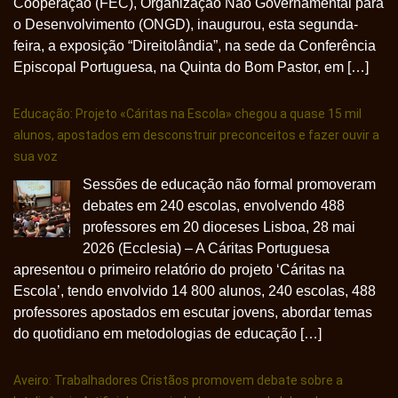
Cooperação (FEC), Organização Não Governamental para
o Desenvolvimento (ONGD), inaugurou, esta segunda-
feira, a exposição “Direitolândia”, na sede da Conferência
Episcopal Portuguesa, na Quinta do Bom Pastor, em […]
Educação: Projeto «Cáritas na Escola» chegou a quase 15 mil
alunos, apostados em desconstruir preconceitos e fazer ouvir a
sua voz
Sessões de educação não formal promoveram
debates em 240 escolas, envolvendo 488
professores em 20 dioceses Lisboa, 28 mai
2026 (Ecclesia) – A Cáritas Portuguesa
apresentou o primeiro relatório do projeto ‘Cáritas na
Escola’, tendo envolvido 14 800 alunos, 240 escolas, 488
professores apostados em escutar jovens, abordar temas
do quotidiano em metodologias de educação […]
Aveiro: Trabalhadores Cristãos promovem debate sobre a