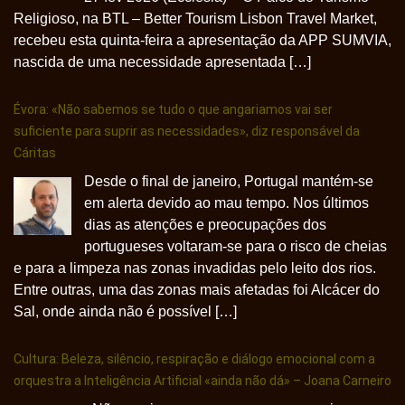
Religioso, na BTL – Better Tourism Lisbon Travel Market,
recebeu esta quinta-feira a apresentação da APP SUMVIA,
nascida de uma necessidade apresentada […]
Évora: «Não sabemos se tudo o que angariamos vai ser
suficiente para suprir as necessidades», diz responsável da
Cáritas
Desde o final de janeiro, Portugal mantém-se
em alerta devido ao mau tempo. Nos últimos
dias as atenções e preocupações dos
portugueses voltaram-se para o risco de cheias
e para a limpeza nas zonas invadidas pelo leito dos rios.
Entre outras, uma das zonas mais afetadas foi Alcácer do
Sal, onde ainda não é possível […]
Cultura: Beleza, silêncio, respiração e diálogo emocional com a
orquestra a Inteligência Artificial «ainda não dá» – Joana Carneiro