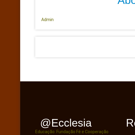
Abo
Admin
@ecclesia
R
Educação: Fundação Fé e Cooperação