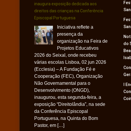
Fes
inaugura exposição dedicada aos
San
direitos das crianças na Conferência
Episcopal Portuguesa
Fes
San
Iniciativa reflete a
presença da
Not
organização na Feira de
do 
Projetos Educativos
Bea
2026 do Seixal, onde recebeu
Isa
várias escolas Lisboa, 02 jun 2026
Con
(Ecclesia) – A Fundação Fé e
Ger
Cooperação (FEC), Organização
Não Governamental para o
I E
Desenvolvimento (ONGD),
Con
inaugurou, esta segunda-feira, a
Coi
exposição “Direitolândia”, na sede
da Conferência Episcopal
Portuguesa, na Quinta do Bom
Pastor, em […]