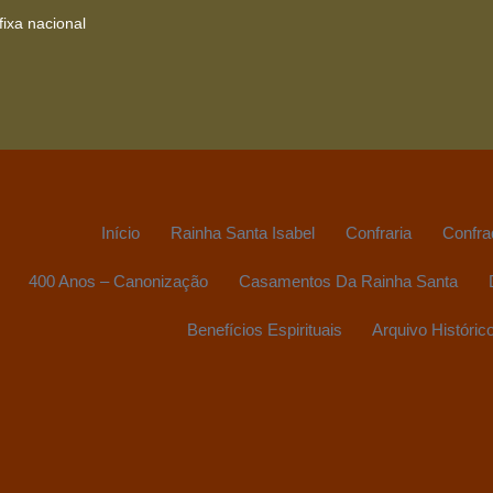
ixa nacional
Início
Rainha Santa Isabel
Confraria
Confra
400 Anos – Canonização
Casamentos Da Rainha Santa
Benefícios Espirituais
Arquivo Históric