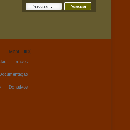
Pesquisar
por:
Menu
≡
╳
des
Irmãos
Documentação
o
Donativos