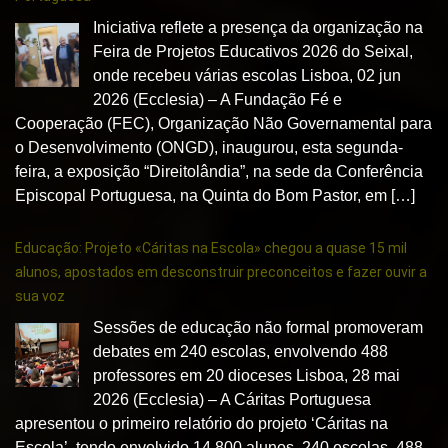
Iniciativa reflete a presença da organização na
Feira de Projetos Educativos 2026 do Seixal,
onde recebeu várias escolas Lisboa, 02 jun
2026 (Ecclesia) – A Fundação Fé e
Cooperação (FEC), Organização Não Governamental para
o Desenvolvimento (ONGD), inaugurou, esta segunda-
feira, a exposição “Direitolândia”, na sede da Conferência
Episcopal Portuguesa, na Quinta do Bom Pastor, em […]
Educação: Projeto «Cáritas na Escola» chegou a quase 15 mil
alunos, apostados em desconstruir preconceitos e fazer ouvir a
sua voz
Sessões de educação não formal promoveram
debates em 240 escolas, envolvendo 488
professores em 20 dioceses Lisboa, 28 mai
2026 (Ecclesia) – A Cáritas Portuguesa
apresentou o primeiro relatório do projeto ‘Cáritas na
Escola’, tendo envolvido 14 800 alunos, 240 escolas, 488