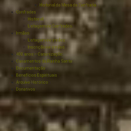
Historial da Mesa da Confraria
Confrades
Historial
Listagem de Confrades
Irmãos
Listagem de Irmãos
Inscrição de Irmãos
400 anos – Canonização
Casamentos da Rainha Santa
Documentação
Benefícios Espirituais
Arquivo Histórico
Donativos