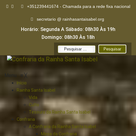
+351239441674 - Chamada para a rede fixa nacional
secretario @ rainhasantaisabel.org
Horário: Segunda A Sábado: 08h30 Às 19h
Domingo: 08h30 Às 18h
Pesquisar
por:
Menu
≡
╳
Início
Rainha Santa Isabel
Vida
Culto
Tesouro da Rainha Santa Isabel
Confraria
A Confraria da Rainha Santa Isabel
Mesa da Confraria