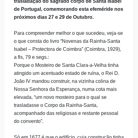
trasladação do sagrado corpo de Santa Isabel
de Portugal, comemorando esta efeméride nos
próximos dias 27 e 29 de Outubro.
Para compreender melhor o que sucedeu, veja-se
o que consta do livro “Novenas da Rainha-Santa
Isabel – Protectora de Coimbra” (Coimbra, 1929),
a fls, 79 e segs.:
Porque o Mosteiro de Santa Clara-a-Velha tinha
atingido um acentuado estado de ruína, o Rei D.
João IV mandou construir, na vizinha colina de
Nossa Senhora da Esperança, numa cota mais
elevada, “um novo mosteiro para o qual se
trasladasse o Corpo da Rainha-Santa,
acompanhado das religiosas e restante pessoal
do convento”.
Só em 1677 é que o edifício, cuja construção tinha