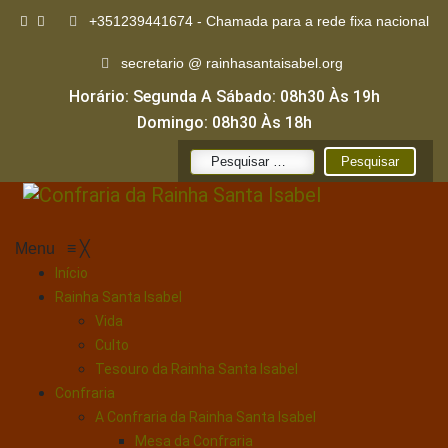
+351239441674 - Chamada para a rede fixa nacional
secretario @ rainhasantaisabel.org
Horário: Segunda A Sábado: 08h30 Às 19h
Domingo: 08h30 Às 18h
Pesquisar
por:
Menu
≡
╳
Início
Rainha Santa Isabel
Vida
Culto
Tesouro da Rainha Santa Isabel
Confraria
A Confraria da Rainha Santa Isabel
Mesa da Confraria