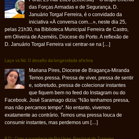
das Forças Armadas e de Segurança, D.
Januário Torgal Ferreira, é o convidado da
iniciativa «À conversa com…», neste dia 25,
pelas 21h30, na Biblioteca Municipal Ferreira de Castro,
em Oliveira de Azeméis, Diocese do Porto. A reflexão de
D. Januário Torgal Ferreira vai centrar-se na […]
Laço vs Nó: O desafio da longevidade afetiva
Mariana Pires, Diocese de Bragança-Miranda
Temos pressa. Pressa de viver, pressa de sentir
e, sobretudo, pressa de colecionar instantes
que fiquem bem no feed do Instagram ou do
Facebook. José Saramago dizia: “Não tenhamos pressa,
mas não percamos tempo”. No entanto, vivemos
exatamente ao contrário. Temos uma pressa louca de
consumir instantes, mas perdemos um […]
BTL: Com a curadoria de Rui Unas, Pastoral do Turismo