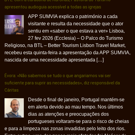
apresentou audioguia acessível a todas as igrejas
APP SUMVIA explica o património a cada
visitante e resulta da necessidade que o ator
sentiu em «saber o que estava a ver» Lisboa,
27 fev 2026 (Ecclesia) – O Palco do Turismo
Religioso, na BTL – Better Tourism Lisbon Travel Market,
recebeu esta quinta-feira a apresentação da APP SUMVIA,
nascida de uma necessidade apresentada […]
Évora: «Não sabemos se tudo o que angariamos vai ser
suficiente para suprir as necessidades», diz responsável da
Cáritas
Desde o final de janeiro, Portugal mantém-se
em alerta devido ao mau tempo. Nos últimos
dias as atenções e preocupações dos
portugueses voltaram-se para o risco de cheias
e para a limpeza nas zonas invadidas pelo leito dos rios.