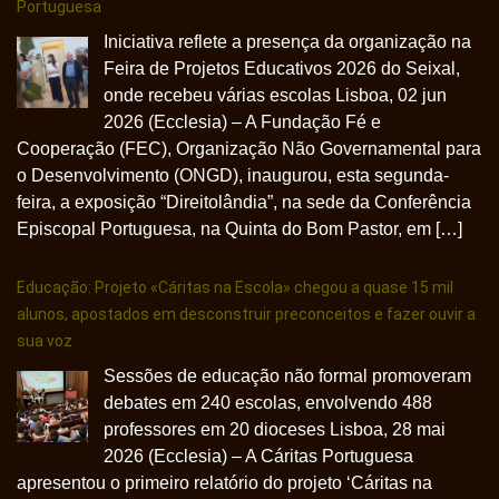
Portuguesa
Iniciativa reflete a presença da organização na
Feira de Projetos Educativos 2026 do Seixal,
onde recebeu várias escolas Lisboa, 02 jun
2026 (Ecclesia) – A Fundação Fé e
Cooperação (FEC), Organização Não Governamental para
o Desenvolvimento (ONGD), inaugurou, esta segunda-
feira, a exposição “Direitolândia”, na sede da Conferência
Episcopal Portuguesa, na Quinta do Bom Pastor, em […]
Educação: Projeto «Cáritas na Escola» chegou a quase 15 mil
alunos, apostados em desconstruir preconceitos e fazer ouvir a
sua voz
Sessões de educação não formal promoveram
debates em 240 escolas, envolvendo 488
professores em 20 dioceses Lisboa, 28 mai
2026 (Ecclesia) – A Cáritas Portuguesa
apresentou o primeiro relatório do projeto ‘Cáritas na