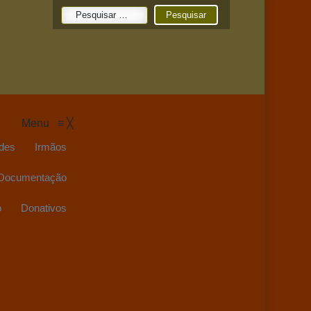
Pesquisar
por:
Menu
≡
╳
des
Irmãos
Documentação
o
Donativos