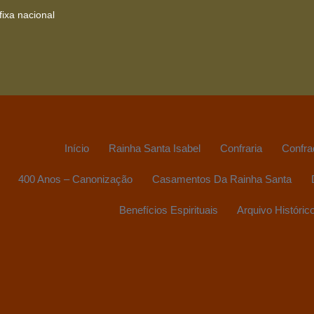
ixa nacional
Início
Rainha Santa Isabel
Confraria
Confra
400 Anos – Canonização
Casamentos Da Rainha Santa
Benefícios Espirituais
Arquivo Históric