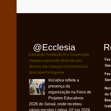
@ecclesia
R
Educação: Fundação Fé e Cooperação
Fes
inaugura exposição dedicada aos
San
direitos das crianças na Conferência
Episcopal Portuguesa
Fes
San
Iniciativa reflete a
presença da
Not
organização na Feira de
do 
Projetos Educativos
Bea
2026 do Seixal, onde recebeu
Isa
várias escolas Lisboa, 02 jun 2026