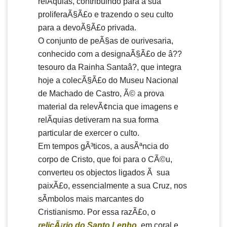
relÃ­quias, contribuindo para a sua
proliferaÃ§Ã£o e trazendo o seu culto
para a devoÃ§Ã£o privada.
O conjunto de peÃ§as de ourivesaria,
conhecido com a designaÃ§Ã£o de â??
tesouro da Rainha Santaâ?, que integra
hoje a colecÃ§Ã£o do Museu Nacional
de Machado de Castro, Ã© a prova
material da relevÃ¢ncia que imagens e
relÃ­quias detiveram na sua forma
particular de exercer o culto.
Em tempos gÃ³ticos, a ausÃªncia do
corpo de Cristo, que foi para o CÃ©u,
converteu os objectos ligados Ã sua
paixÃ£o, essencialmente a sua Cruz, nos
sÃ­mbolos mais marcantes do
Cristianismo. Por essa razÃ£o, o
relicÃ¡rio do Santo Lenho
, em coral e