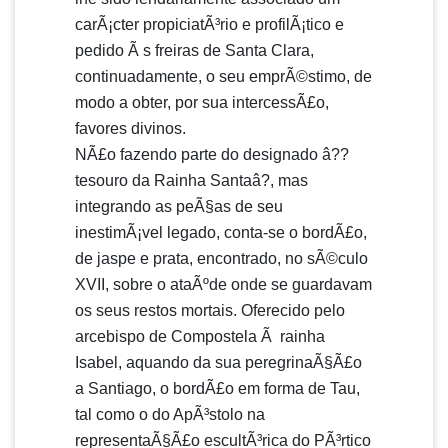
carÃ¡cter propiciatÃ³rio e profilÃ¡tico e
pedido Ã s freiras de Santa Clara,
continuadamente, o seu emprÃ©stimo, de
modo a obter, por sua intercessÃ£o,
favores divinos.
NÃ£o fazendo parte do designado â??
tesouro da Rainha Santaâ?, mas
integrando as peÃ§as de seu
inestimÃ¡vel legado, conta-se o bordÃ£o,
de jaspe e prata, encontrado, no sÃ©culo
XVII, sobre o ataÃºde onde se guardavam
os seus restos mortais. Oferecido pelo
arcebispo de Compostela Ã rainha
Isabel, aquando da sua peregrinaÃ§Ã£o
a Santiago, o bordÃ£o em forma de Tau,
tal como o do ApÃ³stolo na
representaÃ§Ã£o escultÃ³rica do PÃ³rtico