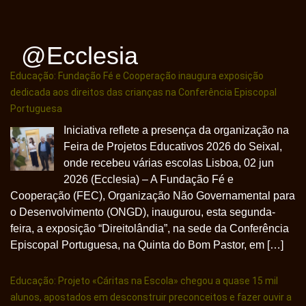
@ecclesia
Educação: Fundação Fé e Cooperação inaugura exposição
dedicada aos direitos das crianças na Conferência Episcopal
Portuguesa
Iniciativa reflete a presença da organização na
Feira de Projetos Educativos 2026 do Seixal,
onde recebeu várias escolas Lisboa, 02 jun
2026 (Ecclesia) – A Fundação Fé e
Cooperação (FEC), Organização Não Governamental para
o Desenvolvimento (ONGD), inaugurou, esta segunda-
feira, a exposição “Direitolândia”, na sede da Conferência
Episcopal Portuguesa, na Quinta do Bom Pastor, em […]
Educação: Projeto «Cáritas na Escola» chegou a quase 15 mil
alunos, apostados em desconstruir preconceitos e fazer ouvir a