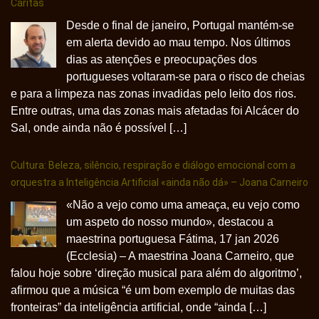
Cáritas
Desde o final de janeiro, Portugal mantém-se
em alerta devido ao mau tempo. Nos últimos
dias as atenções e preocupações dos
portugueses voltaram-se para o risco de cheias
e para a limpeza nas zonas invadidas pelo leito dos rios.
Entre outras, uma das zonas mais afetadas foi Alcácer do
Sal, onde ainda não é possível […]
Cultura: Beleza, silêncio, respiração e diálogo emocional com a
orquestra a Inteligência Artificial «ainda não dá» – Joana Carneiro
«Não a vejo como uma ameaça, eu vejo como
um aspeto do nosso mundo», destacou a
maestrina portuguesa Fátima, 17 jan 2026
(Ecclesia) – A maestrina Joana Carneiro, que
falou hoje sobre ‘direção musical para além do algoritmo’,
afirmou que a música “é um bom exemplo de muitas das
fronteiras” da inteligência artificial, onde “ainda […]