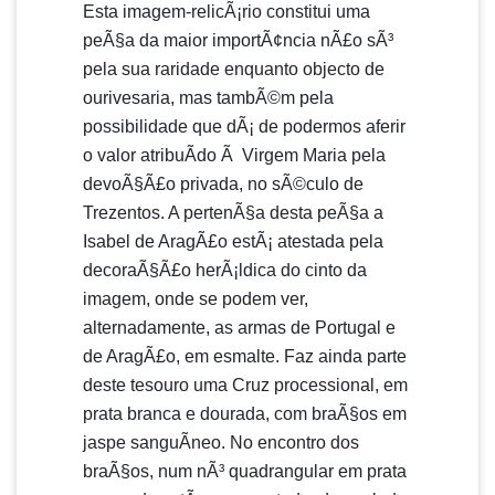
Esta imagem-relicÃ¡rio constitui uma
peÃ§a da maior importÃ¢ncia nÃ£o sÃ³
pela sua raridade enquanto objecto de
ourivesaria, mas tambÃ©m pela
possibilidade que dÃ¡ de podermos aferir
o valor atribuÃ­do Ã Virgem Maria pela
devoÃ§Ã£o privada, no sÃ©culo de
Trezentos. A pertenÃ§a desta peÃ§a a
Isabel de AragÃ£o estÃ¡ atestada pela
decoraÃ§Ã£o herÃ¡ldica do cinto da
imagem, onde se podem ver,
alternadamente, as armas de Portugal e
de AragÃ£o, em esmalte. Faz ainda parte
deste tesouro uma Cruz processional, em
prata branca e dourada, com braÃ§os em
jaspe sanguÃ­neo. No encontro dos
braÃ§os, num nÃ³ quadrangular em prata