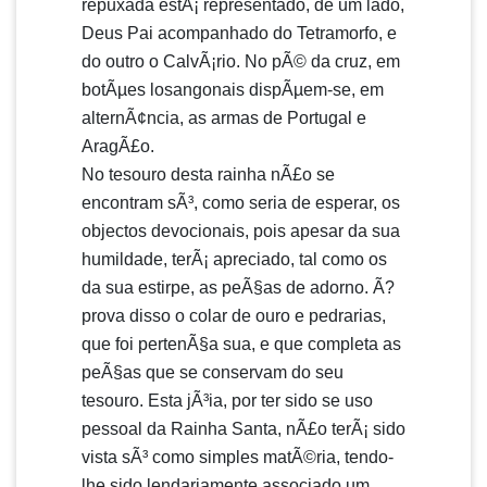
repuxada estÃ¡ representado, de um lado,
Deus Pai acompanhado do Tetramorfo, e
do outro o CalvÃ¡rio. No pÃ© da cruz, em
botÃµes losangonais dispÃµem-se, em
alternÃ¢ncia, as armas de Portugal e
AragÃ£o.
No tesouro desta rainha nÃ£o se
encontram sÃ³, como seria de esperar, os
objectos devocionais, pois apesar da sua
humildade, terÃ¡ apreciado, tal como os
da sua estirpe, as peÃ§as de adorno. Ã?
prova disso o colar de ouro e pedrarias,
que foi pertenÃ§a sua, e que completa as
peÃ§as que se conservam do seu
tesouro. Esta jÃ³ia, por ter sido se uso
pessoal da Rainha Santa, nÃ£o terÃ¡ sido
vista sÃ³ como simples matÃ©ria, tendo-
lhe sido lendariamente associado um