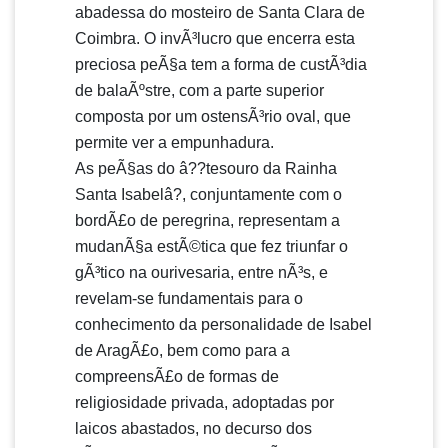
abadessa do mosteiro de Santa Clara de
Coimbra. O invÃ³lucro que encerra esta
preciosa peÃ§a tem a forma de custÃ³dia
de balaÃºstre, com a parte superior
composta por um ostensÃ³rio oval, que
permite ver a empunhadura.
As peÃ§as do â??tesouro da Rainha
Santa Isabelâ?, conjuntamente com o
bordÃ£o de peregrina, representam a
mudanÃ§a estÃ©tica que fez triunfar o
gÃ³tico na ourivesaria, entre nÃ³s, e
revelam-se fundamentais para o
conhecimento da personalidade de Isabel
de AragÃ£o, bem como para a
compreensÃ£o de formas de
religiosidade privada, adoptadas por
laicos abastados, no decurso dos