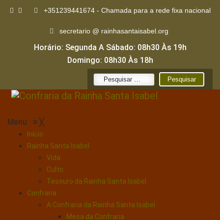
+351239441674 - Chamada para a rede fixa nacional
secretario @ rainhasantaisabel.org
Horário: Segunda A Sábado: 08h30 Às 19h
Domingo: 08h30 Às 18h
Pesquisar
por:
Menu
≡
╳
Início
Rainha Santa Isabel
Vida
Culto
Tesouro da Rainha Santa Isabel
Confraria
A Confraria da Rainha Santa Isabel
Mesa da Confraria