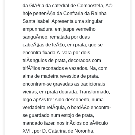
da GlÃ³ria da catedral de Compostela, Ã©
hoje pertenÃ§a da Confraria da Rainha
Santa Isabel. Apresenta uma singular
empunhadura, em jaspe vermelho
sanguÃ­neo, rematada por duas
cabeÃ§as de leÃ£o, em prata, que se
encontra fixada Ã vara por dois
triÃ¢ngulos de prata, decorados com
trifÃ³lios recortados e vazados. Na, com
alma de madeira revestida de prata,
encontram-se gravadas as tradicionais
vieiras, em prata dourada. Transformado,
logo apÃ³s trer sido descoberto, numa
verdadeira relÃ­quia, o bordÃ£o encontra-
se guardado num estojo de prata,
mandado fazer, nos inÃ­cios do sÃ©culo
XVII, por D. Catarina de Noronha,