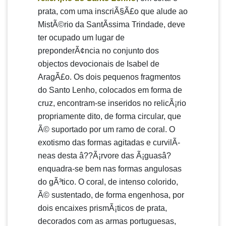
prata, com uma inscriÃ§Ã£o que alude ao
MistÃ©rio da SantÃ­ssima Trindade, deve
ter ocupado um lugar de
preponderÃ¢ncia no conjunto dos
objectos devocionais de Isabel de
AragÃ£o. Os dois pequenos fragmentos
do Santo Lenho, colocados em forma de
cruz, encontram-se inseridos no relicÃ¡rio
propriamente dito, de forma circular, que
Ã© suportado por um ramo de coral. O
exotismo das formas agitadas e curvilÃ­
neas desta â??Ã¡rvore das Ã¡guasâ?
enquadra-se bem nas formas angulosas
do gÃ³tico. O coral, de intenso colorido,
Ã© sustentado, de forma engenhosa, por
dois encaixes prismÃ¡ticos de prata,
decorados com as armas portuguesas,