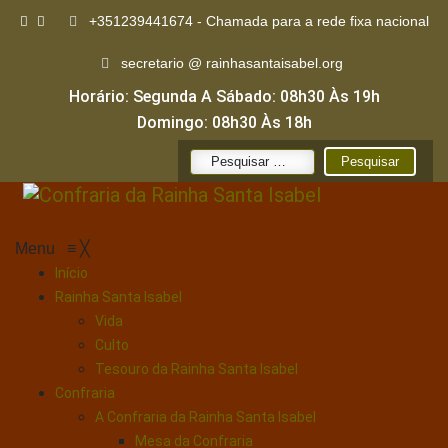
+351239441674 - Chamada para a rede fixa nacional
secretario @ rainhasantaisabel.org
Horário: Segunda A Sábado: 08h30 Às 19h
Domingo: 08h30 Às 18h
Pesquisar
por:
Menu
≡
╳
Início
Rainha Santa Isabel
Vida
Culto
Tesouro da Rainha Santa Isabel
Confraria
A Confraria da Rainha Santa Isabel
Mesa da Confraria