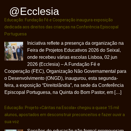
@ecclesia
Educação: Fundação Fé e Cooperação inaugura exposição
dedicada aos direitos das crianças na Conferência Episcopal
Portuguesa
Iniciativa reflete a presença da organização na
Feira de Projetos Educativos 2026 do Seixal,
onde recebeu várias escolas Lisboa, 02 jun
2026 (Ecclesia) – A Fundação Fé e
Cooperação (FEC), Organização Não Governamental para
o Desenvolvimento (ONGD), inaugurou, esta segunda-
feira, a exposição “Direitolândia”, na sede da Conferência
Episcopal Portuguesa, na Quinta do Bom Pastor, em […]
Educação: Projeto «Cáritas na Escola» chegou a quase 15 mil
alunos, apostados em desconstruir preconceitos e fazer ouvir a
sua voz
Sessões de educação não formal promoveram