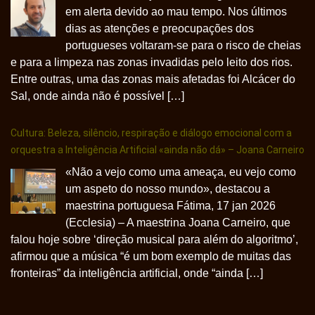
em alerta devido ao mau tempo. Nos últimos
dias as atenções e preocupações dos
portugueses voltaram-se para o risco de cheias
e para a limpeza nas zonas invadidas pelo leito dos rios.
Entre outras, uma das zonas mais afetadas foi Alcácer do
Sal, onde ainda não é possível […]
Cultura: Beleza, silêncio, respiração e diálogo emocional com a
orquestra a Inteligência Artificial «ainda não dá» – Joana Carneiro
«Não a vejo como uma ameaça, eu vejo como
um aspeto do nosso mundo», destacou a
maestrina portuguesa Fátima, 17 jan 2026
(Ecclesia) – A maestrina Joana Carneiro, que
falou hoje sobre ‘direção musical para além do algoritmo’,
afirmou que a música “é um bom exemplo de muitas das
fronteiras” da inteligência artificial, onde “ainda […]