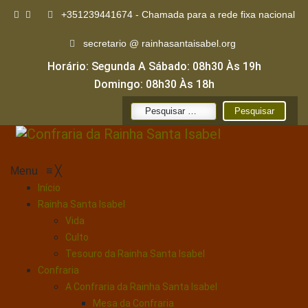
+351239441674 - Chamada para a rede fixa nacional
secretario @ rainhasantaisabel.org
Horário: Segunda A Sábado: 08h30 Às 19h
Domingo: 08h30 Às 18h
Pesquisar
por:
Menu
≡
╳
Início
Rainha Santa Isabel
Vida
Culto
Tesouro da Rainha Santa Isabel
Confraria
A Confraria da Rainha Santa Isabel
Mesa da Confraria