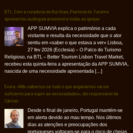
BTL: Com a curadoria de Rui Unas, Pastoral do Turismo
apresentou audioguia acessível a todas as igrejas
APP SUMVIA explica o património a cada
visitante e resulta da necessidade que o ator
sentiu em «saber o que estava a ver» Lisboa,
27 fev 2026 (Ecclesia) – O Palco do Turismo
Religioso, na BTL – Better Tourism Lisbon Travel Market,
recebeu esta quinta-feira a apresentação da APP SUMVIA,
nascida de uma necessidade apresentada […]
Évora: «Não sabemos se tudo o que angariamos vai ser
suficiente para suprir as necessidades», diz responsável da
Cáritas
Desde o final de janeiro, Portugal mantém-se
em alerta devido ao mau tempo. Nos últimos
dias as atenções e preocupações dos
portugueses voltaram-se para o risco de cheias