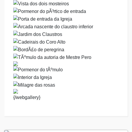
{/webgallery}